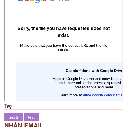
Tag
test 2
test
NHẬN EMAIL