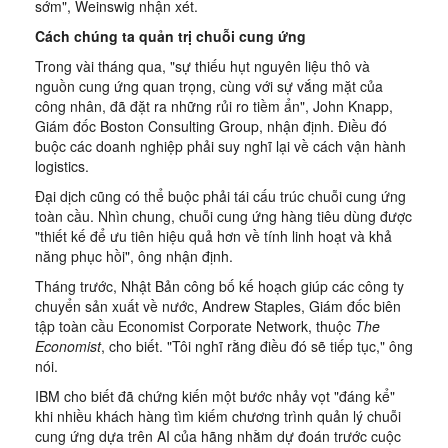
sớm", Weinswig nhận xét.
Cách chúng ta quản trị chuỗi cung ứng
Trong vài tháng qua, "sự thiếu hụt nguyên liệu thô và
nguồn cung ứng quan trọng, cùng với sự vắng mặt của
công nhân, đã đặt ra những rủi ro tiềm ẩn", John Knapp,
Giám đốc Boston Consulting Group, nhận định. Điều đó
buộc các doanh nghiệp phải suy nghĩ lại về cách vận hành
logistics.
Đại dịch cũng có thể buộc phải tái cấu trúc chuỗi cung ứng
toàn cầu. Nhìn chung, chuỗi cung ứng hàng tiêu dùng được
"thiết kế để ưu tiên hiệu quả hơn về tính linh hoạt và khả
năng phục hồi", ông nhận định.
Tháng trước, Nhật Bản công bố kế hoạch giúp các công ty
chuyển sản xuất về nước, Andrew Staples, Giám đốc biên
tập toàn cầu Economist Corporate Network, thuộc
The
Economist
, cho biết. "Tôi nghĩ rằng điều đó sẽ tiếp tục," ông
nói.
IBM cho biết đã chứng kiến một bước nhảy vọt "đáng kể"
khi nhiều khách hàng tìm kiếm chương trình quản lý chuỗi
cung ứng dựa trên AI của hãng nhằm dự đoán trước cuộc