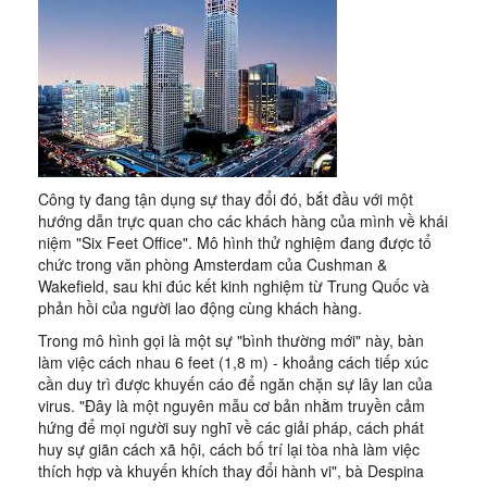
Công ty đang tận dụng sự thay đổi đó, bắt đầu với một
hướng dẫn trực quan cho các khách hàng của mình về khái
niệm "Six Feet Office". Mô hình thử nghiệm đang được tổ
chức trong văn phòng Amsterdam của Cushman &
Wakefield, sau khi đúc kết kinh nghiệm từ Trung Quốc và
phản hồi của người lao động cùng khách hàng.
Trong mô hình gọi là một sự "bình thường mới" này, bàn
làm việc cách nhau 6 feet (1,8 m) - khoảng cách tiếp xúc
cần duy trì được khuyến cáo để ngăn chặn sự lây lan của
virus. "Đây là một nguyên mẫu cơ bản nhằm truyền cảm
hứng để mọi người suy nghĩ về các giải pháp, cách phát
huy sự giãn cách xã hội, cách bố trí lại tòa nhà làm việc
thích hợp và khuyến khích thay đổi hành vi", bà Despina