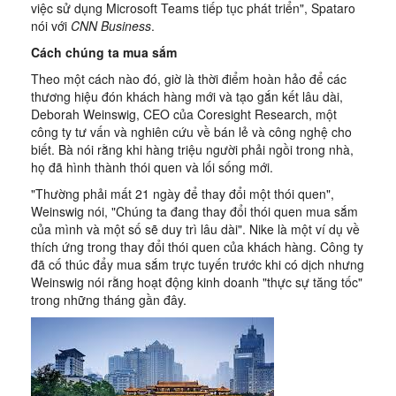
việc sử dụng Microsoft Teams tiếp tục phát triển", Spataro
nói với
CNN Business
.
Cách chúng ta mua sắm
Theo một cách nào đó, giờ là thời điểm hoàn hảo để các
thương hiệu đón khách hàng mới và tạo gắn kết lâu dài,
Deborah Weinswig, CEO của Coresight Research, một
công ty tư vấn và nghiên cứu về bán lẻ và công nghệ cho
biết. Bà nói rằng khi hàng triệu người phải ngồi trong nhà,
họ đã hình thành thói quen và lối sống mới.
"Thường phải mất 21 ngày để thay đổi một thói quen",
Weinswig nói, "Chúng ta đang thay đổi thói quen mua sắm
của mình và một số sẽ duy trì lâu dài". Nike là một ví dụ về
thích ứng trong thay đổi thói quen của khách hàng. Công ty
đã cố thúc đẩy mua sắm trực tuyến trước khi có dịch nhưng
Weinswig nói rằng hoạt động kinh doanh "thực sự tăng tốc"
trong những tháng gần đây.