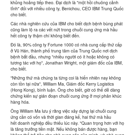
khủng hoảng tiếp theo. Đại dịch là "một hồi chuông cảnh
tỉnh" đối với nhiều công ty, Benichou, CEO IBM Trung Quốc
cho biết.
Các nhà nghiên cứu của IBM cho biết dịch bệnh bùng phát
cũng làm lộ ra các vết nứt trong chuỗi cung ứng mà hầu
hết công ty thậm chí không biết đến.
Đó là, 90% công ty Fortune 1000 có nhà cung cấp thứ cấp
ở Vũ Hán, thành phố trung tâm của Trung Quốc nơi dịch
bệnh bắt đầu, nhưng "nhiều người có ít hoặc không có
tương tác với họ", Jonathan Wright, một giám đốc của IBM,
cho biết.
"Những thứ mà chúng ta từng coi là hiển nhiên nay không
còn tồn tại nữa", William Ma, Giám đốc Kerry Logistics
(Hong Kong), bình luận. Ông cho biết, giờ có thể dễ dàng
chứng kiến sự gián đoạn chuỗi cung ứng ở mọi phân khúc
hàng hóa.
Ông William Ma lưu ý rằng việc xây dựng lại chuỗi cung
ứng cần có vốn và thời gian đáng kể, hai thứ mà hầu
hết doanh nghiệp đều thiếu lúc này. "Quan trọng hơn với họ
là tăng trưởng tiền mặt. Nếu không bán được hàng, bạn
không thể trả tiền cho nhà cung cấp của mình, và nhà cung