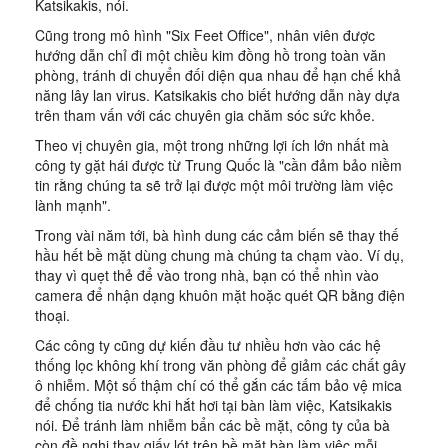
Katsikakis, nói.
Cũng trong mô hình "Six Feet Office", nhân viên được
hướng dẫn chỉ đi một chiều kim đồng hồ trong toàn văn
phòng, tránh di chuyển đối diện qua nhau để hạn chế khả
năng lây lan virus. Katsikakis cho biết hướng dẫn này dựa
trên tham vấn với các chuyên gia chăm sóc sức khỏe.
Theo vị chuyên gia, một trong những lợi ích lớn nhất mà
công ty gặt hái được từ Trung Quốc là "cần đảm bảo niềm
tin rằng chúng ta sẽ trở lại được một môi trường làm việc
lành mạnh".
Trong vài năm tới, bà hình dung các cảm biến sẽ thay thế
hầu hết bề mặt dùng chung mà chúng ta chạm vào. Ví dụ,
thay vì quẹt thẻ để vào trong nhà, bạn có thể nhìn vào
camera để nhận dạng khuôn mặt hoặc quét QR bằng điện
thoại.
Các công ty cũng dự kiến đầu tư nhiều hơn vào các hệ
thống lọc không khí trong văn phòng để giảm các chất gây
ô nhiễm. Một số thậm chí có thể gắn các tấm bảo vệ mica
để chống tia nước khi hắt hơi tại bàn làm việc, Katsikakis
nói. Để tránh làm nhiễm bẩn các bề mặt, công ty của bà
còn đề nghị thay giấy lót trên bề mặt bàn làm việc mỗi