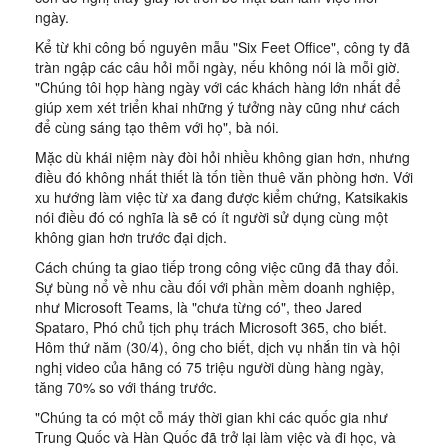
ngày.
Kể từ khi công bố nguyên mẫu "Six Feet Office", công ty đã
tràn ngập các câu hỏi mỗi ngày, nếu không nói là mỗi giờ.
"Chúng tôi họp hàng ngày với các khách hàng lớn nhất để
giúp xem xét triển khai những ý tưởng này cũng như cách
để cùng sáng tạo thêm với họ", bà nói.
Mặc dù khái niệm này đòi hỏi nhiều không gian hơn, nhưng
điều đó không nhất thiết là tốn tiền thuê văn phòng hơn. Với
xu hướng làm việc từ xa đang được kiểm chứng, Katsikakis
nói điều đó có nghĩa là sẽ có ít người sử dụng cùng một
không gian hơn trước đại dịch.
Cách chúng ta giao tiếp trong công việc cũng đã thay đổi.
Sự bùng nổ về nhu cầu đối với phần mềm doanh nghiệp,
như Microsoft Teams, là "chưa từng có", theo Jared
Spataro, Phó chủ tịch phụ trách Microsoft 365, cho biết.
Hôm thứ năm (30/4), ông cho biết, dịch vụ nhắn tin và hội
nghị video của hãng có 75 triệu người dùng hàng ngày,
tăng 70% so với tháng trước.
"Chúng ta có một cỗ máy thời gian khi các quốc gia như
Trung Quốc và Hàn Quốc đã trở lại làm việc và đi học, và