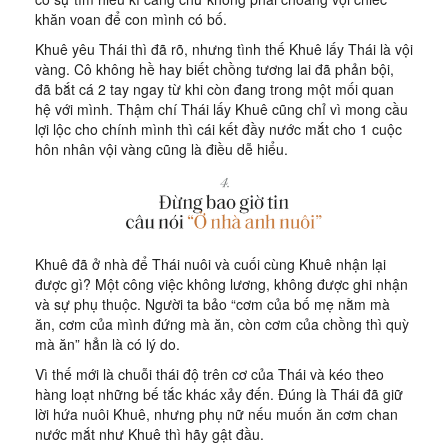
khăn voan để con mình có bố.
Khuê yêu Thái thì đã rõ, nhưng tình thế Khuê lấy Thái là vội
vàng. Cô không hề hay biết chồng tương lai đã phản bội,
đã bắt cá 2 tay ngay từ khi còn đang trong một mối quan
hệ với mình. Thậm chí Thái lấy Khuê cũng chỉ vì mong cầu
lợi lộc cho chính mình thì cái kết đầy nước mắt cho 1 cuộc
hôn nhân vội vàng cũng là điều dễ hiểu.
Khuê đã ở nhà để Thái nuôi và cuối cùng Khuê nhận lại
được gì? Một công việc không lương, không được ghi nhận
và sự phụ thuộc. Người ta bảo “cơm của bố mẹ nằm mà
ăn, cơm của mình đứng mà ăn, còn cơm của chồng thì quỳ
mà ăn” hẳn là có lý do.
Vì thế mới là chuỗi thái độ trên cơ của Thái và kéo theo
hàng loạt những bế tắc khác xảy đến. Đúng là Thái đã giữ
lời hứa nuôi Khuê, nhưng phụ nữ nếu muốn ăn cơm chan
nước mắt như Khuê thì hãy gật đầu.