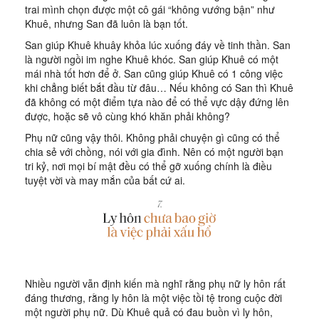
trai mình chọn được một cô gái “không vướng bận” như
Khuê, nhưng San đã luôn là bạn tốt.
San giúp Khuê khuây khỏa lúc xuống đáy về tinh thần. San
là người ngồi im nghe Khuê khóc. San giúp Khuê có một
mái nhà tốt hơn để ở. San cũng giúp Khuê có 1 công việc
khi chẳng biết bắt đầu từ đâu… Nếu không có San thì Khuê
đã không có một điểm tựa nào để có thể vực dậy đứng lên
được, hoặc sẽ vô cùng khó khăn phải không?
Phụ nữ cũng vậy thôi. Không phải chuyện gì cũng có thể
chia sẻ với chồng, nói với gia đình. Nên có một người bạn
tri kỷ, nơi mọi bí mật đều có thể gỡ xuống chính là điều
tuyệt vời và may mắn của bất cứ ai.
Nhiều người vẫn định kiến mà nghĩ rằng phụ nữ ly hôn rất
đáng thương, rằng ly hôn là một việc tồi tệ trong cuộc đời
một người phụ nữ. Dù Khuê quả có đau buồn vì ly hôn,