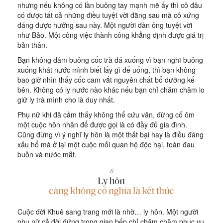
nhưng nếu không có lần buông tay mạnh mẽ ấy thì cô đâu
có được tất cả những điều tuyệt vời đằng sau mà cô xứng
đáng được hưởng sau này. Một người đàn ông tuyệt vời
như Bảo. Một công việc thành công khẳng định được giá trị
bản thân.
Bạn không dám buông cốc trà đá xuống vì bạn nghĩ buông
xuống khát nước mình biết lấy gì để uống, thì bạn không
bao giờ nhìn thấy cốc cam vắt nguyên chất bổ dưỡng kế
bên. Không có ly nước nào khác nếu bạn chỉ chăm chăm lo
giữ ly trà mình cho là duy nhất.
Phụ nữ khi đã cảm thấy không thể cứu vãn, đừng cố ôm
một cuộc hôn nhân để được gọi là có đầy đủ gia đình.
Cũng đừng vì ý nghĩ ly hôn là một thất bại hay là điều đáng
xấu hổ mà ở lại một cuộc mối quan hệ độc hại, toàn đau
buồn và nước mắt.
Cuộc đời Khuê sang trang mới là nhờ… ly hôn. Một người
phụ nữ cả đời đứng trong gian bếp chỉ chăm chăm phục vụ