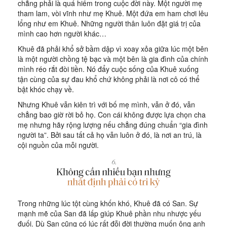
chẳng phải là quá hiếm trong cuộc đời này. Một người mẹ
tham lam, vòi vĩnh như mẹ Khuê. Một đứa em ham chơi lêu
lổng như em Khuê. Những người thân luôn đặt giá trị của
mình cao hơn người khác…
Khuê đã phải khổ sở bầm dập vì xoay xỏa giữa lúc một bên
là một người chồng tệ bạc và một bên là gia đình của chính
mình réo rắt đòi tiền. Nó đẩy cuộc sống của Khuê xuống
tận cùng của sự đau khổ chứ không phải là nơi cô có thể
bật khóc chạy về.
Nhưng Khuê vẫn kiên trì với bố mẹ mình, vẫn ở đó, vẫn
chẳng bao giờ rời bỏ họ. Con cái không được lựa chọn cha
mẹ nhưng hãy rộng lượng nếu chẳng đúng chuẩn “gia đình
người ta”. Bởi sau tất cả họ vẫn luôn ở đó, là nơi an trú, là
cội nguồn của mỗi người.
Trong những lúc tột cùng khốn khó, Khuê đã có San. Sự
mạnh mẽ của San đã lấp giúp Khuê phần nhu nhược yếu
đuối. Dù San cũng có lúc rất đỗi đời thường muốn ông anh