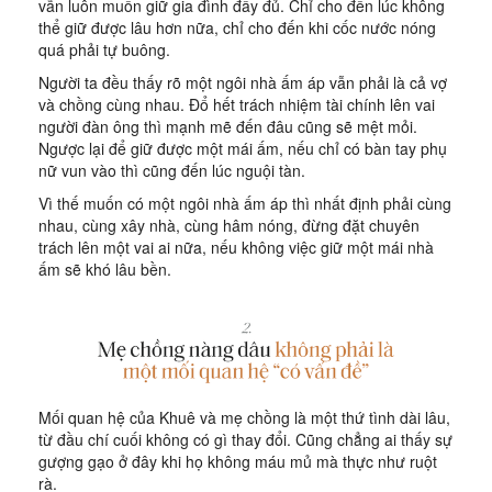
vẫn luôn muốn giữ gia đình đầy đủ. Chỉ cho đến lúc không
thể giữ được lâu hơn nữa, chỉ cho đến khi cốc nước nóng
quá phải tự buông.
Người ta đều thấy rõ một ngôi nhà ấm áp vẫn phải là cả vợ
và chồng cùng nhau. Đổ hết trách nhiệm tài chính lên vai
người đàn ông thì mạnh mẽ đến đâu cũng sẽ mệt mỏi.
Ngược lại để giữ được một mái ấm, nếu chỉ có bàn tay phụ
nữ vun vào thì cũng đến lúc nguội tàn.
Vì thế muốn có một ngôi nhà ấm áp thì nhất định phải cùng
nhau, cùng xây nhà, cùng hâm nóng, đừng đặt chuyên
trách lên một vai ai nữa, nếu không việc giữ một mái nhà
ấm sẽ khó lâu bền.
Mối quan hệ của Khuê và mẹ chồng là một thứ tình dài lâu,
từ đầu chí cuối không có gì thay đổi. Cũng chẳng ai thấy sự
gượng gạo ở đây khi họ không máu mủ mà thực như ruột
rà.