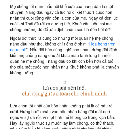
Mẹ chồng tốt nhìn thấu nỗi khổ cực của nàng dâu là một
chuyện. Nàng dâu ngay cả lúc rời đi kết thúc 1 cuộc hôn
nhân thì cuối cùng vẫn còn là con của mẹ. Ngay cả đến lúc
cuối khi Thái đã rời xa dương thế, Khuê vẫn luôn coi mẹ
chồng như mẹ đẻ để xác định chăm sóc bà đến hết đời.
Ngoài đời thực ra cũng có những mối quan hệ mẹ chồng
nàng dâu như thế, không chỉ riêng ở phim “
Hoa hồng trên
ngực trái
”. Nếu đôi bên cùng nghĩ cho nhau, đừng đặt định
kiến mẹ chồng nàng dâu ắt khác máu tanh lòng thì mối
quan hệ mẹ chồng - nàng dâu có khi còn bền hơn cả tuổi
thọ của một cuộc hôn nhân như Khuê không phải là chuyện
không tưởng.
Lựa chọn tốt nhất của hôn nhân không phải là có bầu rồi
cưới. Đừng bước chân vào hôn nhân bằng đôi mắt ngơ
ngác vì sự đã rồi, vì một tình thế không có trong kịch bản.
Hãy lấy người thực sự muốn lấy làm chồng, có thử thách,
có sự tìm hiểu kĩ càng chứ không phải choàng vội chiếc