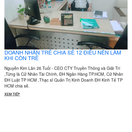
DOANH NHÂN TRẺ CHIA SẺ 12 ĐIỀU NÊN LÀM
KHI CÒN TRẺ
Nguyễn Kim Lân 26 Tuổi - CEO CTY Truyền Thông và Giải Trí
,Từng là Cử Nhân Tài Chính, ĐH Ngân Hàng TP.HCM, Cử Nhân
ĐH Luật TP HCM ,Thạc sĩ Quản Trị Kinh Doanh ĐH Kinh Tế TP
HCM chia sẻ.
XEM TIẾP