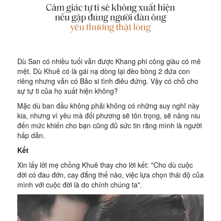
Dù San có nhiều tuổi vẫn được Khang phi công giàu có mê
mệt. Dù Khuê có là gái nạ dòng lại đèo bòng 2 đứa con
riêng nhưng vẫn có Bảo si tình điêu đứng. Vậy có chỗ cho
sự tự ti của họ xuất hiện không?
Mặc dù ban đầu không phải không có những suy nghĩ này
kia, nhưng vì yêu mà đối phương sẽ tôn trọng, sẽ nâng niu
đến mức khiến cho bạn cũng đủ sức tin rằng mình là người
hấp dẫn.
Kết
Xin lấy lời mẹ chồng Khuê thay cho lời kết: "Cho dù cuộc
đời có đau đớn, cay đắng thế nào, việc lựa chọn thái độ của
mình với cuộc đời là do chính chúng ta".